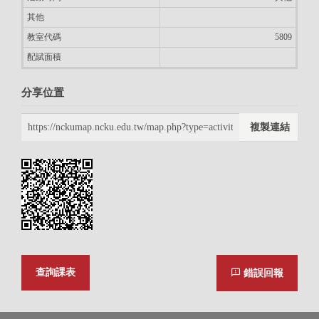
其他
教室代碼
5809
配賦面積
分享位置
複製連結
關閉平面圖圖層(
B1
)
查詢課表
錯誤回報
圖層功能
找校區
路徑規劃