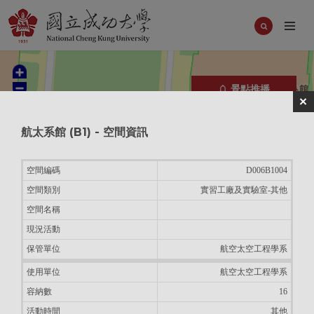
景點推播
航太系館
(
B1
) - 空間資訊
空間編碼
D006B1004
空間類別
實習工廠及實驗室-其他
空間名稱
現況活動
保管單位
航空太空工程學系
使用單位
航空太空工程學系
容納數
16
活動時間
其他